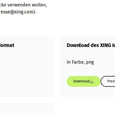
ecke verwenden wollen,
resse@xing.com
).
Format
Download des XING 
In Farbe, png
Download
Prev