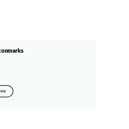
Iconmarks
iew